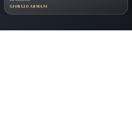
GIORGIO ARMANI
01
Meisterbetrieb
SEIT 2002
02
Express-Service
FÜR NOTFÄLLE