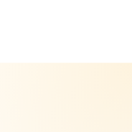
03
Brautmode
MASS & ANPASSUNG
04
Perfekte Passform
FÜR JEDES MATERIAL