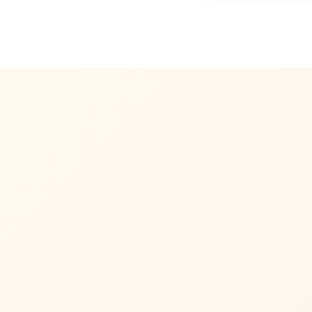
Meisterbetrieb
01
02
SEIT 2002