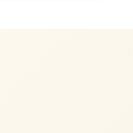
Express-Service
Brautmode
03
FÜR NOTFÄLLE
MASS & ANPASSUNG