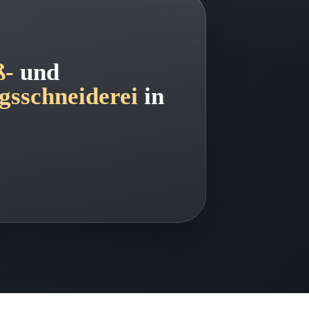
-
und
sschneiderei
in
.