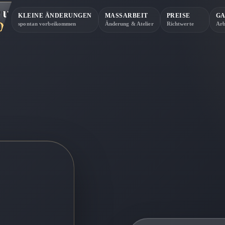
rum
KLEINE ÄNDERUNGEN
MASSARBEIT
PREISE
GA
Design
spontan vorbeikommen
Änderung & Atelier
Richtwerte
Arb