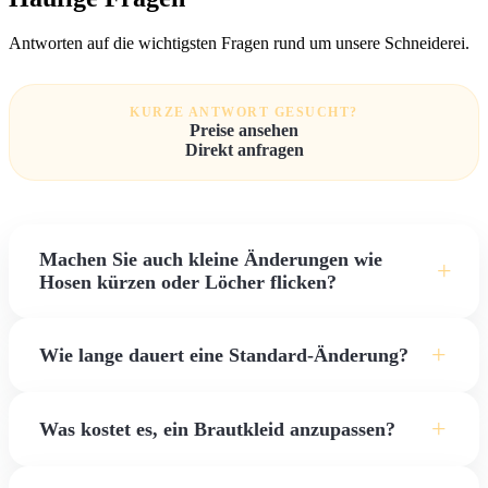
Antworten auf die wichtigsten Fragen rund um unsere Schneiderei.
KURZE ANTWORT GESUCHT?
Preise ansehen
Direkt anfragen
Machen Sie auch kleine Änderungen wie
+
Hosen kürzen oder Löcher flicken?
Ja, ausdrücklich. Wir kürzen Hosen und Jeans, machen
+
Wie lange dauert eine Standard-Änderung?
Kleidungsstücke enger oder weiter, erneuern
Reißverschlüsse und bessern Löcher, Risse oder
In der Regel benötigen wir für klassische Änderungen wie
+
abgetragene Stellen aus. Für viele kleinere Arbeiten können
Was kostet es, ein Brautkleid anzupassen?
das Kürzen oder Engermachen von Kleidungsstücken etwa
Sie während unserer regulären Öffnungszeiten gerne
3 bis 7 Werktage. Bei besonders dringenden Fällen bieten
spontan vorbeikommen.