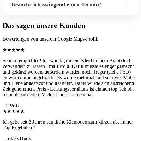
Da jedes Brautkleid einzigartig ist (Stoffe, Lagen, Spitze,
+
wir nach Absprache auch einen Express-Service an.
Brauche ich zwingend einen Termin?
Perlen), lassen sich pauschale Preise leider nicht seriös
nennen. Die Kosten richten sich exakt nach dem
Für kleinere Änderungen wie Hosen kürzen, Jeans enger
Das sagen unsere Kunden
tatsächlichen Aufwand. Gerne erstellen wir Ihnen bei einem
machen oder kleine Reparaturen ist meistens kein
ersten Beratungstermin nach dem Abstecken einen
Bewertungen von unserem Google Maps-Profil.
Beratungstermin nötig. Für komplexere Anliegen,
unverbindlichen Kostenvoranschlag.
insbesondere bei Brautkleidern, Maßanfertigungen oder
★★★★★
umfangreichen Lederarbeiten, empfehlen wir eine vorherige
Sehr zu empfehlen! Ich war da, um ein Kleid in mein Brautkleid
Terminvereinbarung.
verwandeln zu lassen - mit Erfolg. Dafür musste es enger gemacht
und gekürzt werden, außerdem wurden noch Träger (siehe Foto)
entworfen und angebracht. Es wurde mehrmals mit sehr viel Mühe
und Liebe abgesteckt und geändert. Dabei wurde sich ausreichend
Zeit genommen. Preis - Leistungsverhältnis ist einfach top. Ich bin
mehr als zufrieden! Vielen Dank noch einmal
- Lisa T.
★★★★★
Ich gebe seit 2 Jahren sämtliche Klamotten zum kürzen ab, immer
Top Ergebnisse!
- Tobias Huck