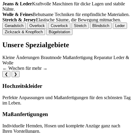
Jeans & Leder
Kraftvolle Maschinen für dicke Lagen und stabile
Nähte.
Wolle & Feines
Behutsame Techniken für empfindliche Materialien.
Stretch & Jersey
Elastische Säume, die Bewegung mitmachen.
Geradstich
Overlock
Coverlock
Stretch
Blindstich
Leder
Zickzack & Knopfloch
Bügelstation
Unsere Spezialgebiete
Kleine Änderungen
Brautmode
Maßanfertigung
Reparatur
Leder &
Wolle
←
Wischen für mehr
→
❮
❯
Hochzeitskleider
Perfekte Anpassungen und Maßanfertigungen für den schönsten Tag
im Leben.
Maßanfertigungen
Individuelle Hemden, Hosen und komplette Anzüge ganz nach
Ihren Vorstellungen.